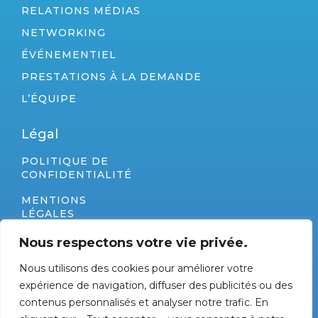
RELATIONS MÉDIAS
NETWORKING
ÉVÉNEMENTIEL
PRESTATIONS À LA DEMANDE
L’ÉQUIPE
Légal
POLITIQUE DE
CONFIDENTIALITÉ
MENTIONS
LÉGALES
PLAN DU SITE
Nous respectons votre vie privée.
Nous utilisons des cookies pour améliorer votre
Coordonnées
expérience de navigation, diffuser des publicités ou des
280 RUE JAMES WATT - ZAE TECHNOSUD 66100
contenus personnalisés et analyser notre trafic. En
PERPIGNAN