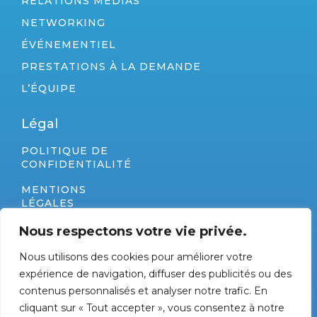
RELATIONS MÉDIAS
NETWORKING
ÉVÉNEMENTIEL
PRESTATIONS À LA DEMANDE
L’ÉQUIPE
Légal
POLITIQUE DE
CONFIDENTIALITÉ
MENTIONS
LÉGALES
PLAN DU SITE
Nous respectons votre vie privée.
Nous utilisons des cookies pour améliorer votre
Coordonnées
expérience de navigation, diffuser des publicités ou des
280 RUE JAMES WATT - ZAE TECHNOSUD 66100
contenus personnalisés et analyser notre trafic. En
PERPIGNAN
cliquant sur « Tout accepter », vous consentez à notre